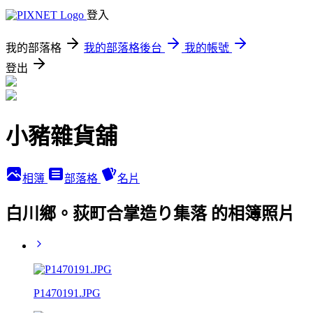
登入
我的部落格
我的部落格後台
我的帳號
登出
小豬雜貨舖
相簿
部落格
名片
白川鄉。荻町合掌造り集落 的相簿照片
P1470191.JPG