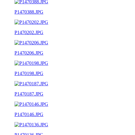
P1470388.JPG
P1470202.JPG
P1470206.JPG
P1470198.JPG
P1470187.JPG
P1470146.JPG
P1470136.JPG