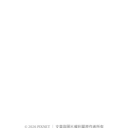
© 2026
PIXNET
｜
文章與圖片權利屬原作者所有