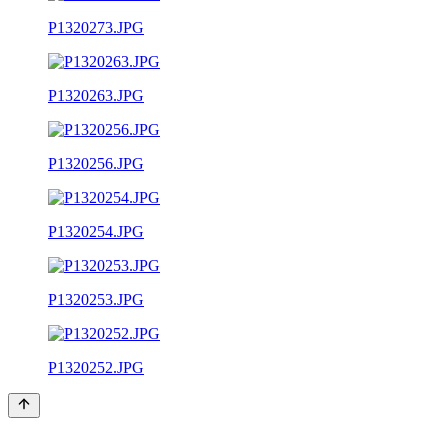
P1320273.JPG
P1320263.JPG
P1320256.JPG
P1320254.JPG
P1320253.JPG
P1320252.JPG